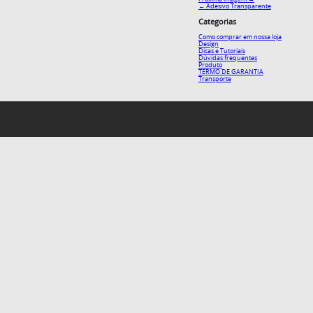
←
Adesivo Transparente
Categorias
Como comprar em nossa loja
Design
Dicas e Tutoriais
Dúvidas frequentes
Produto
TERMO DE GARANTIA
Transporte