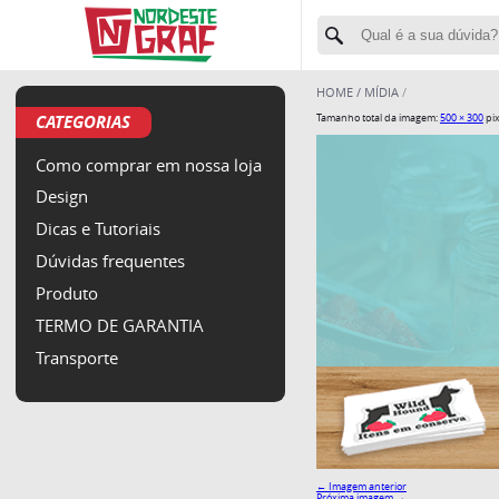
HOME
MÍDIA
CATEGORIAS
Tamanho total da imagem:
500
×
300
pix
Como comprar em nossa loja
Design
Dicas e Tutoriais
Dúvidas frequentes
Produto
TERMO DE GARANTIA
Transporte
← Imagem anterior
Próxima imagem →