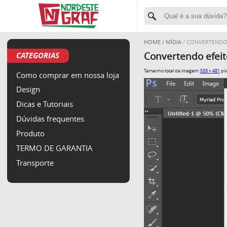
HOME
MÍDIA
CONVERTENDO 
CATEGORIAS
Convertendo efei
Tamanho total da imagem:
533
×
481
pix
Como comprar em nossa loja
Design
Dicas e Tutoriais
Dúvidas frequentes
Produto
TERMO DE GARANTIA
Transporte