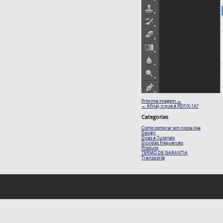
Próxima imagem →
←
Afinal, o que é PDF/X-1A?
Categorias
Como comprar em nossa loja
Design
Dicas e Tutoriais
Dúvidas frequentes
Produto
TERMO DE GARANTIA
Transporte