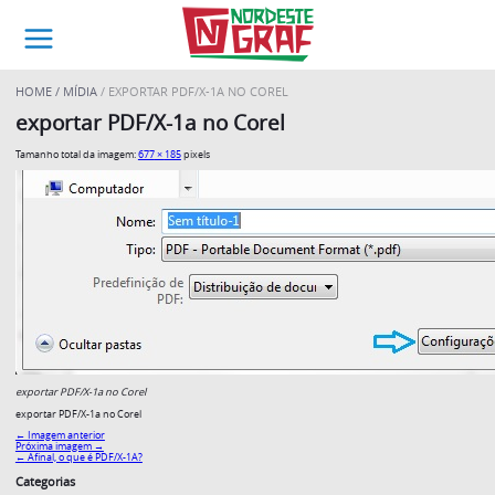
HOME
MÍDIA
EXPORTAR PDF/X-1A NO COREL
exportar PDF/X-1a no Corel
Tamanho total da imagem:
677
×
185
pixels
exportar PDF/X-1a no Corel
exportar PDF/X-1a no Corel
← Imagem anterior
Próxima imagem →
←
Afinal, o que é PDF/X-1A?
Categorias