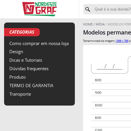
HOME
MÍDIA
MODELOS PERM
CATEGORIAS
Modelos permanent
Tamanho total da imagem:
1366
×
768
pi
Como comprar em nossa loja
Design
Dicas e Tutoriais
Dúvidas frequentes
Produto
TERMO DE GARANTIA
Transporte