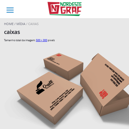
HOME
MÍDIA
CAIXAS
caixas
Tamanho total da imagem:
500
×
300
pixels