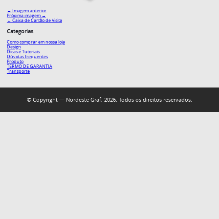
← Imagem anterior
Próxima imagem →
←
Caixa de Cartão de Visita
Categorias
Como comprar em nossa loja
Design
Dicas e Tutoriais
Dúvidas frequentes
Produto
TERMO DE GARANTIA
Transporte
© Copyright — Nordeste Graf, 2026. Todos os direitos reservados.