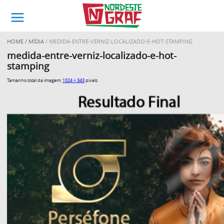
HOME
MÍDIA
MEDIDA-ENTRE-VERNIZ-LOCALIZADO-E-HOT-STAMPING
medida-entre-verniz-localizado-e-hot-
stamping
Tamanho total da imagem:
1024
×
343
pixels