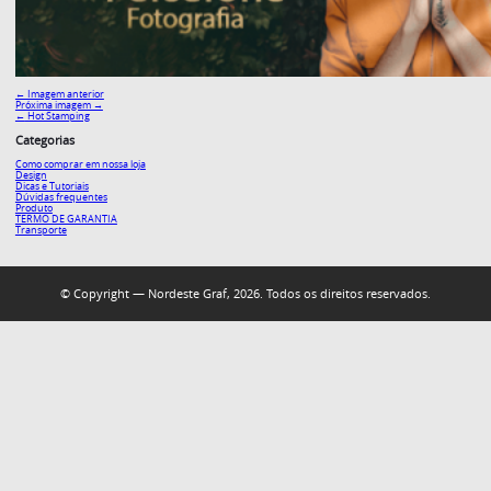
← Imagem anterior
Próxima imagem →
←
Hot Stamping
Categorias
Como comprar em nossa loja
Design
Dicas e Tutoriais
Dúvidas frequentes
Produto
TERMO DE GARANTIA
Transporte
© Copyright — Nordeste Graf, 2026. Todos os direitos reservados.