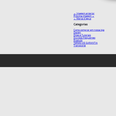
← Imagem anterior
Próxima imagem →
←
Marca d’água
Categorias
Como comprar em nossa loja
Design
Dicas e Tutoriais
Dúvidas frequentes
Produto
TERMO DE GARANTIA
Transporte