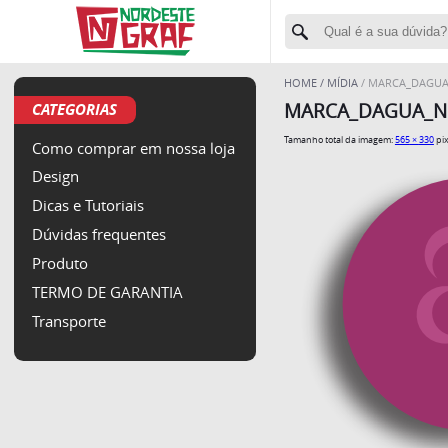
HOME
MÍDIA
MARCA_DAGUA
CATEGORIAS
MARCA_DAGUA_N
Tamanho total da imagem:
565
×
330
pix
Como comprar em nossa loja
Design
Dicas e Tutoriais
Dúvidas frequentes
Produto
TERMO DE GARANTIA
Transporte