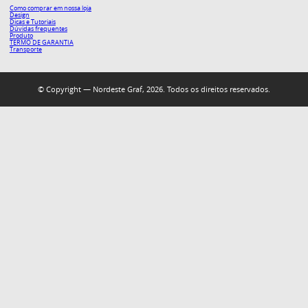
Como comprar em nossa loja
Design
Dicas e Tutoriais
Dúvidas frequentes
Produto
TERMO DE GARANTIA
Transporte
© Copyright — Nordeste Graf, 2026. Todos os direitos reservados.