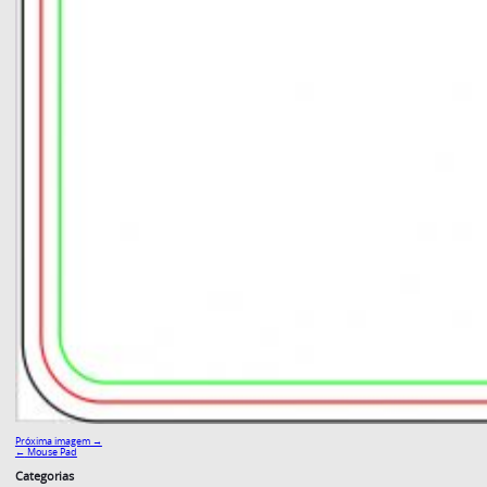
Próxima imagem →
←
Mouse Pad
Categorias