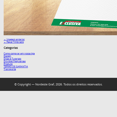
← Imagem anterior
←
Papel Timbrado
Categorias
Como comprar em nossa loja
Design
Dicas e Tutoriais
Dúvidas frequentes
Produto
TERMO DE GARANTIA
Transporte
© Copyright — Nordeste Graf, 2026. Todos os direitos reservados.