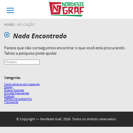
HOME
APLICAÇÃO
Nada Encontrado
Parece que não conseguimos encontrar o que você está procurando.
Talvez a pesquisa pode ajudar.
Categorias
Como comprar em nossa loja
Design
Dicas e Tutoriais
Dúvidas frequentes
Produto
TERMO DE GARANTIA
Transporte
© Copyright — Nordeste Graf, 2026. Todos os direitos reservados.