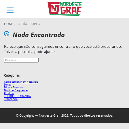
HOME
CARTÃO DUPLO
Nada Encontrado
Parece que não conseguimos encontrar o que você está procurando.
Talvez a pesquisa pode ajudar.
Categorias
Como comprar em nossa loja
Design
Dicas e Tutoriais
Dúvidas frequentes
Produto
TERMO DE GARANTIA
Transporte
© Copyright — Nordeste Graf, 2026. Todos os direitos reservados.