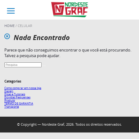
HOME
CELULAR
Nada Encontrado
Parece que não conseguimos encontrar o que você está procurando.
Talvez a pesquisa pode ajudar.
Categorias
Como comprar em nossa loja
Design
Dicas e Tutoriais
Dúvidas frequentes
Produto
TERMO DE GARANTIA
Transporte
© Copyright — Nordeste Graf, 2026. Todos os direitos reservados.