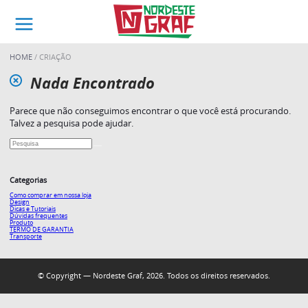
HOME
CRIAÇÃO
Nada Encontrado
Parece que não conseguimos encontrar o que você está procurando.
Talvez a pesquisa pode ajudar.
Categorias
Como comprar em nossa loja
Design
Dicas e Tutoriais
Dúvidas frequentes
Produto
TERMO DE GARANTIA
Transporte
© Copyright — Nordeste Graf, 2026. Todos os direitos reservados.