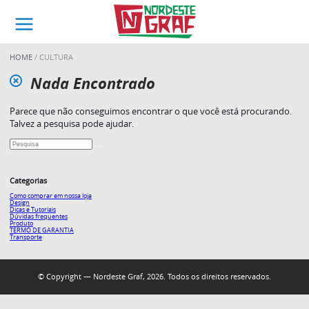
HOME
CULTURA
Nada Encontrado
Parece que não conseguimos encontrar o que você está procurando.
Talvez a pesquisa pode ajudar.
Categorias
Como comprar em nossa loja
Design
Dicas e Tutoriais
Dúvidas frequentes
Produto
TERMO DE GARANTIA
Transporte
© Copyright — Nordeste Graf, 2026. Todos os direitos reservados.