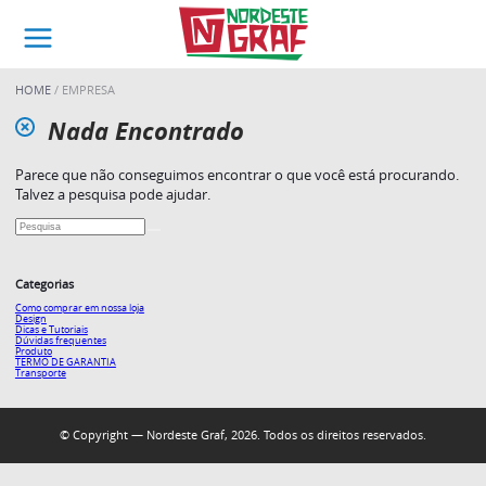
HOME
EMPRESA
Nada Encontrado
Parece que não conseguimos encontrar o que você está procurando.
Talvez a pesquisa pode ajudar.
Categorias
Como comprar em nossa loja
Design
Dicas e Tutoriais
Dúvidas frequentes
Produto
TERMO DE GARANTIA
Transporte
© Copyright — Nordeste Graf, 2026. Todos os direitos reservados.