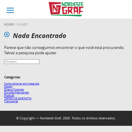
HOME
FILMES
Nada Encontrado
Parece que não conseguimos encontrar o que você está procurando.
Talvez a pesquisa pode ajudar.
Categorias
Como comprar em nossa loja
Design
Dicas e Tutoriais
Dúvidas frequentes
Produto
TERMO DE GARANTIA
Transporte
© Copyright — Nordeste Graf, 2026. Todos os direitos reservados.