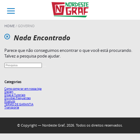
HOME
GOVERNO
Nada Encontrado
Parece que não conseguimos encontrar o que você está procurando.
Talvez a pesquisa pode ajudar.
Categorias
Como comprar em nossa loja
Design
Dicas e Tutoriais
Dúvidas frequentes
Produto
TERMO DE GARANTIA
Transporte
© Copyright — Nordeste Graf, 2026. Todos os direitos reservados.