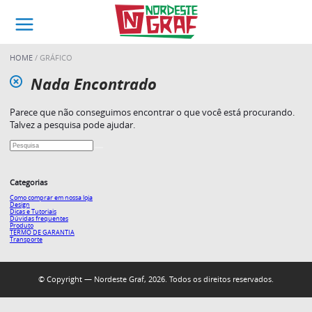
HOME
GRÁFICO
Nada Encontrado
Parece que não conseguimos encontrar o que você está procurando.
Talvez a pesquisa pode ajudar.
Categorias
Como comprar em nossa loja
Design
Dicas e Tutoriais
Dúvidas frequentes
Produto
TERMO DE GARANTIA
Transporte
© Copyright — Nordeste Graf, 2026. Todos os direitos reservados.