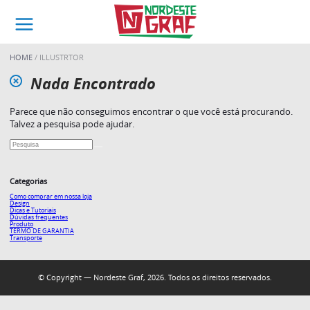
HOME
ILLUSTRTOR
Nada Encontrado
Parece que não conseguimos encontrar o que você está procurando.
Talvez a pesquisa pode ajudar.
Categorias
Como comprar em nossa loja
Design
Dicas e Tutoriais
Dúvidas frequentes
Produto
TERMO DE GARANTIA
Transporte
© Copyright — Nordeste Graf, 2026. Todos os direitos reservados.