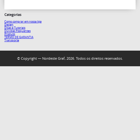
Categorias
Como comprar em nossa loja
Design
Dicas e Tutoriais
Dúvidas frequentes
Produto
TERMO DE GARANTIA
Transporte
© Copyright — Nordeste Graf, 2026. Todos os direitos reservados.