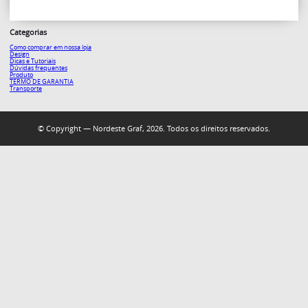
Categorias
Como comprar em nossa loja
Design
Dicas e Tutoriais
Dúvidas frequentes
Produto
TERMO DE GARANTIA
Transporte
© Copyright — Nordeste Graf, 2026. Todos os direitos reservados.