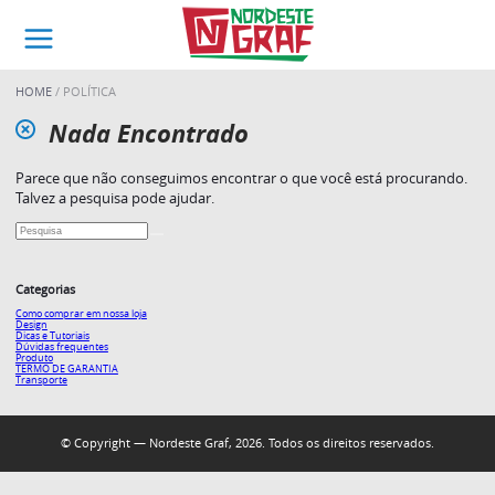
HOME
POLÍTICA
Nada Encontrado
Parece que não conseguimos encontrar o que você está procurando.
Talvez a pesquisa pode ajudar.
Categorias
Como comprar em nossa loja
Design
Dicas e Tutoriais
Dúvidas frequentes
Produto
TERMO DE GARANTIA
Transporte
© Copyright — Nordeste Graf, 2026. Todos os direitos reservados.