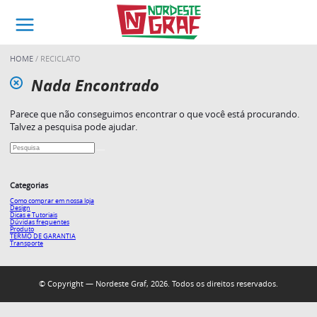
HOME
RECICLATO
Nada Encontrado
Parece que não conseguimos encontrar o que você está procurando.
Talvez a pesquisa pode ajudar.
Categorias
Como comprar em nossa loja
Design
Dicas e Tutoriais
Dúvidas frequentes
Produto
TERMO DE GARANTIA
Transporte
© Copyright — Nordeste Graf, 2026. Todos os direitos reservados.