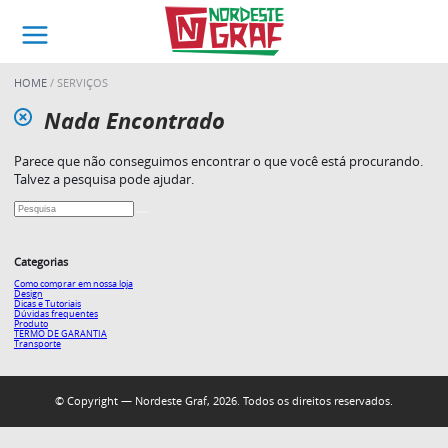
HOME
SERVIÇOS
Nada Encontrado
Parece que não conseguimos encontrar o que você está procurando.
Talvez a pesquisa pode ajudar.
Categorias
Como comprar em nossa loja
Design
Dicas e Tutoriais
Dúvidas frequentes
Produto
TERMO DE GARANTIA
Transporte
© Copyright — Nordeste Graf, 2026. Todos os direitos reservados.