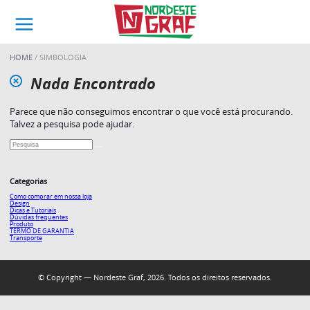
HOME
SIMBOLOGIA
Nada Encontrado
Parece que não conseguimos encontrar o que você está procurando.
Talvez a pesquisa pode ajudar.
Categorias
Como comprar em nossa loja
Design
Dicas e Tutoriais
Dúvidas frequentes
Produto
TERMO DE GARANTIA
Transporte
© Copyright — Nordeste Graf, 2026. Todos os direitos reservados.