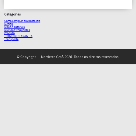
Categorias
Como comprar em nossa loja
Design
Dicas e Tutoriais
Dúvidas frequentes
Produto
TERMO DE GARANTIA
Transporte
© Copyright — Nordeste Graf, 2026. Todos os direitos reservados.