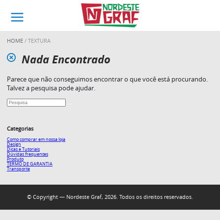
HOME
TEXTURA
Nada Encontrado
Parece que não conseguimos encontrar o que você está procurando.
Talvez a pesquisa pode ajudar.
Categorias
Como comprar em nossa loja
Design
Dicas e Tutoriais
Dúvidas frequentes
Produto
TERMO DE GARANTIA
Transporte
© Copyright — Nordeste Graf, 2026. Todos os direitos reservados.