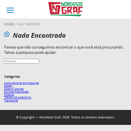
HOME
VALE PRESENTE
Nada Encontrado
Parece que não conseguimos encontrar o que você está procurando.
Talvez a pesquisa pode ajudar.
Categorias
Como comprar em nossa loja
Design
Dicas e Tutoriais
Dúvidas frequentes
Produto
TERMO DE GARANTIA
Transporte
© Copyright — Nordeste Graf, 2026. Todos os direitos reservados.