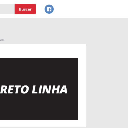
Buscar
els