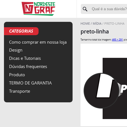
HOME
MÍDIA
PRETO-LINHA
CATEGORIAS
preto-linha
Tamanho total da imagem:
465
×
291
pix
Como comprar em nossa loja
Design
Dicas e Tutoriais
Dúvidas frequentes
Produto
TERMO DE GARANTIA
Transporte