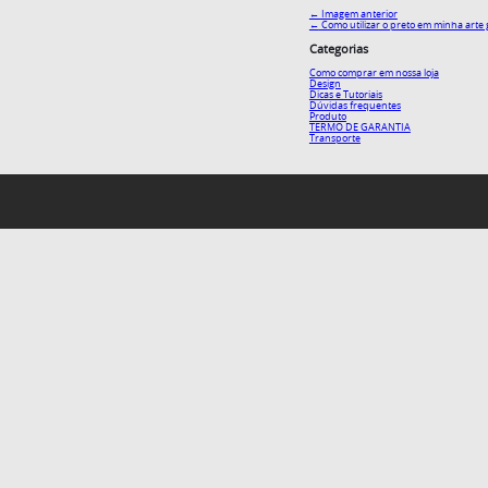
← Imagem anterior
←
Como utilizar o preto em minha arte 
Categorias
Como comprar em nossa loja
Design
Dicas e Tutoriais
Dúvidas frequentes
Produto
TERMO DE GARANTIA
Transporte