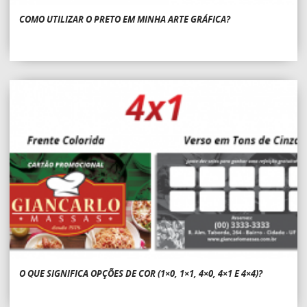
COMO UTILIZAR O PRETO EM MINHA ARTE GRÁFICA?
O QUE SIGNIFICA OPÇÕES DE COR (1×0, 1×1, 4×0, 4×1 E 4×4)?